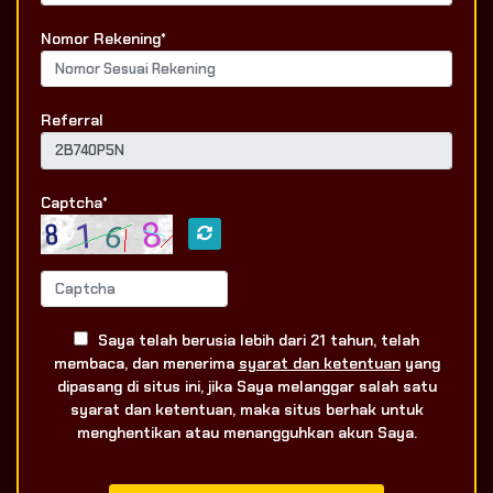
Nomor Rekening*
Referral
Captcha*
Saya telah berusia lebih dari 21 tahun, telah
membaca, dan menerima
syarat dan ketentuan
yang
dipasang di situs ini, jika Saya melanggar salah satu
syarat dan ketentuan, maka situs berhak untuk
menghentikan atau menangguhkan akun Saya.